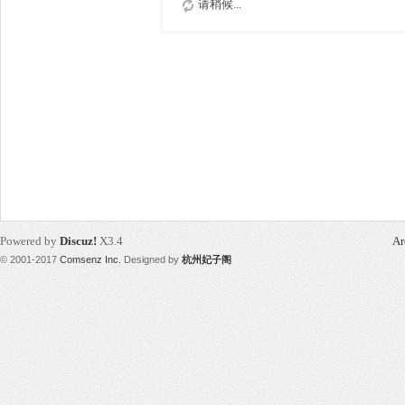
请稍候...
Powered by
Discuz!
X3.4
Ar
© 2001-2017
Comsenz Inc.
Designed by
杭州妃子阁