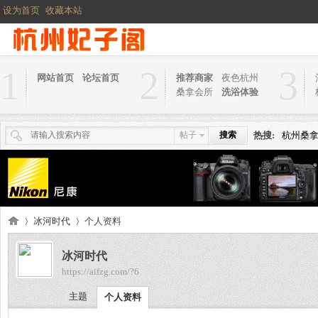
设为首页
收藏本站
1
2
3
网站首页
论坛首页
推荐商家
夜色杭州
桑拿会所
洗浴体验
帖子
搜索
热搜:
杭州桑
冰河时代
个人资料
冰河时代
https://aifzg.com/?6
杭
›
›
主题
个人资料