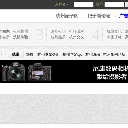
密码
用户名
杭州妃子阁
妃子阁论坛
广
3
4
荐商家
夜色杭州
酒吧夜场
棋牌派对
杭城资讯
拿会所
洗浴体验
杭州品茶
杭州交友
养生保健
子
搜索
热搜:
杭州桑拿会所
杭州丝足spa
杭州洗浴
杭州夜网论坛