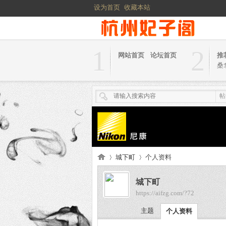
设为首页
收藏本站
1
2
网站首页
论坛首页
推
桑
帖
城下町
个人资料
城下町
https://aifzg.com/?72
杭
›
›
主题
个人资料