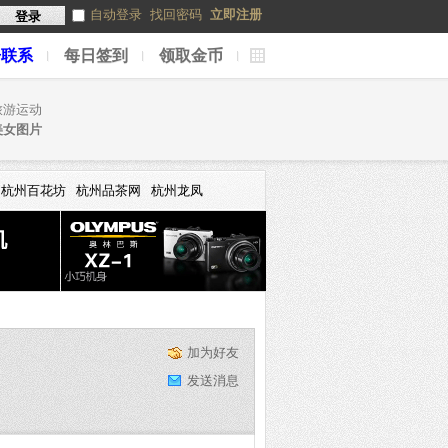
自动登录
找回密码
立即注册
登录
告联系
每日签到
领取金币
捷
导
航
旅游运动
美女图片
杭州百花坊
杭州品茶网
杭州龙凤
加为好友
发送消息