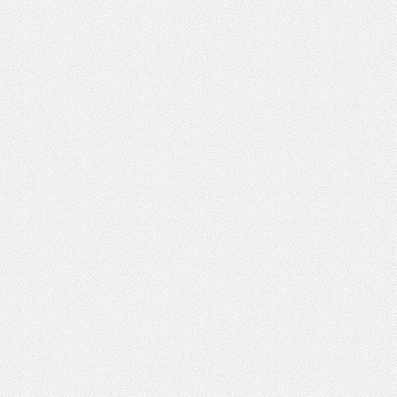
花
坊,
杭