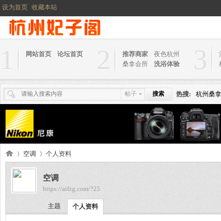
设为首页
收藏本站
1
2
3
网站首页
论坛首页
推荐商家
夜色杭州
桑拿会所
洗浴体验
帖子
搜索
热搜:
杭州桑
空调
个人资料
空调
https://aifzg.com/?25
杭
›
›
主题
个人资料