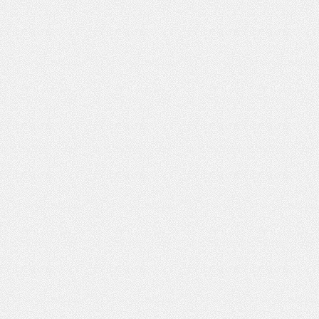
夜
网,
杭