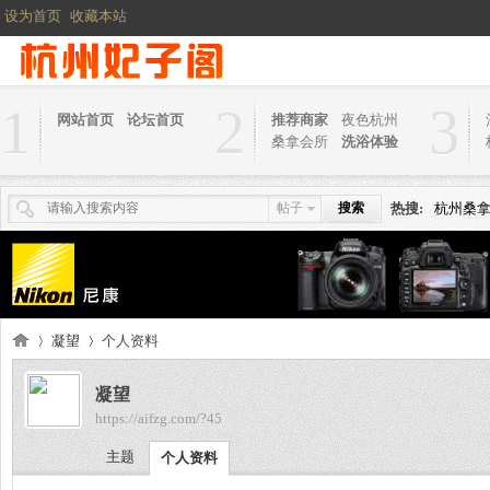
设为首页
收藏本站
1
2
3
网站首页
论坛首页
推荐商家
夜色杭州
桑拿会所
洗浴体验
帖子
搜索
热搜:
杭州桑
凝望
个人资料
凝望
https://aifzg.com/?45
杭
›
›
主题
个人资料