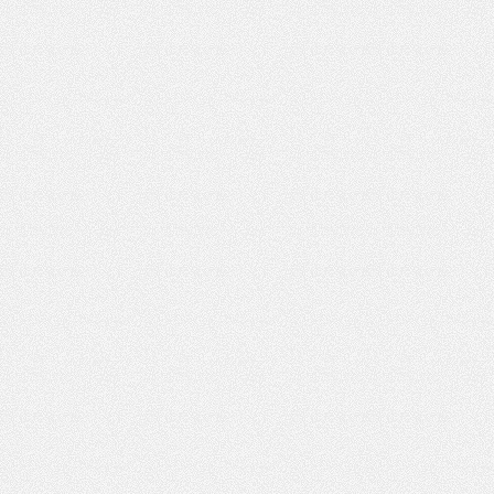
夜
网,
杭