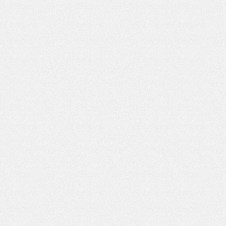
花
坊,
杭