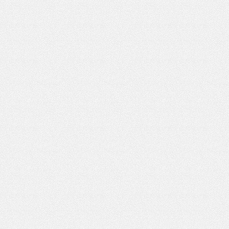
花
坊,
杭