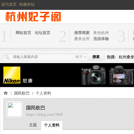
设为首页
收藏本站
1
2
3
网站首页
论坛首页
推荐商家
夜色杭州
桑拿会所
洗浴体验
帖子
搜索
热搜:
杭州桑
国民欧巴
个人资料
国民欧巴
https://aifzg.com/?809
杭
›
›
主题
个人资料