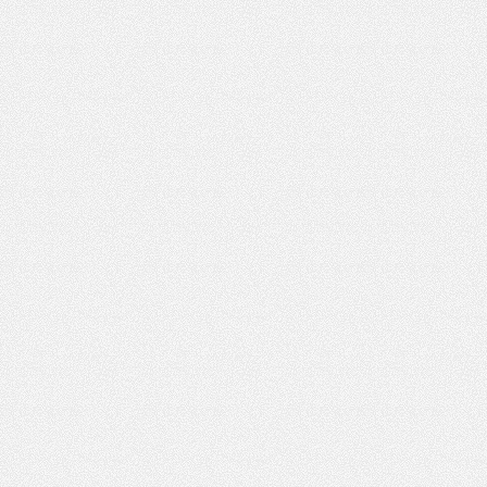
夜
网,
杭