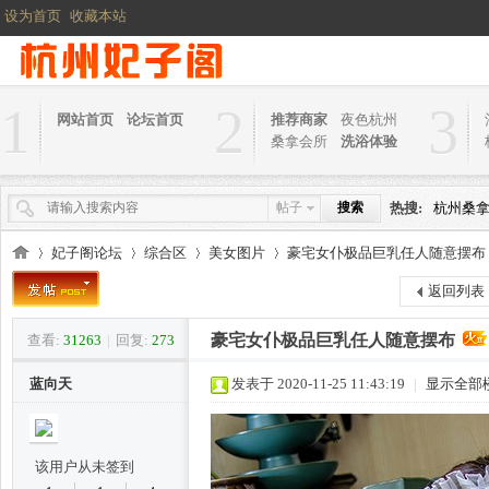
设为首页
收藏本站
1
2
3
网站首页
论坛首页
推荐商家
夜色杭州
桑拿会所
洗浴体验
帖子
搜索
热搜:
杭州桑
妃子阁论坛
综合区
美女图片
豪宅女仆极品巨乳任人随意摆布
返回列表
豪宅女仆极品巨乳任人随意摆布
查看:
31263
|
回复:
273
杭
»
›
›
›
蓝向天
发表于 2020-11-25 11:43:19
|
显示全部
该用户从未签到