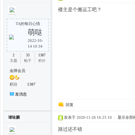
凤,
楼主是个搬运工吧？
TA的每日心情
萌哒
2022-10-
14 10:34
2
33
1387
主题
帖子
积分
杭
金牌会员
积分
1387
发消息
回复
谭咏麟
发表于 2020-11-26 16:25:10
|
显示全部
路过还不错
州