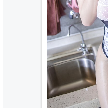
子
阁,
杭