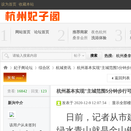
设为首页
收藏本站
1
2
3
网站首页
论坛首页
推荐商家
夜色杭州
桑拿会所
洗浴体验
帖子
搜索
热搜:
杭州桑
妃子阁论坛
综合区
杭城资讯
杭州基本实现“主城范围5分钟步
返回列表
杭州基本实现“主城范围5分钟步行可
查看:
16842
|
回复:
123
杭
»
›
›
›
新兴中介
发表于 2020-12-9 12:07:54
|
显示全部楼
日前，记者从市
该用户从未签到
绿水青山就是金山