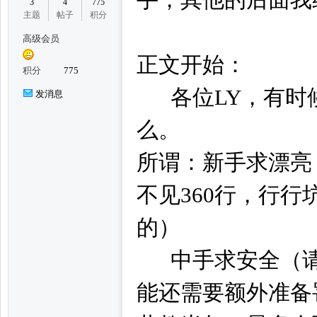
3
4
775
主题
帖子
积分
高级会员
州
正文开始：
积分
775
各位LY，有时
发消息
么。
所谓：新手求漂亮
不见360行，行
妃
的）
中手求安全（请
能还需要额外准备