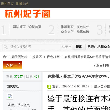
设为首页
收藏本站
1
2
3
网站首页
论坛首页
推荐商家
夜色杭州
桑拿会所
洗浴体验
帖子
搜索
热搜:
杭州桑
妃子阁论坛
娱乐区
夜色杭州
在杭州玩桑拿足浴SPA得注意
返回列表
在杭州玩桑拿足浴SPA得注意这些
查看:
57257
|
回复:
428
杭
»
›
›
›
国民欧巴
发表于 2020-11-3 00:18:19
|
显示全部楼
鉴于最近接连有本
该用户从未签到
手，其他的后面我